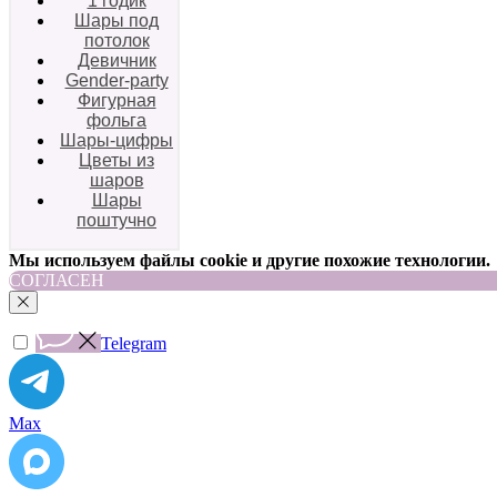
1 годик
Шары под
потолок
Девичник
Gender-party
Фигурная
фольга
Шары-цифры
Цветы из
шаров
Шары
поштучно
Мы используем файлы cookie и другие похожие технологии.
СОГЛАСЕН
Telegram
Max