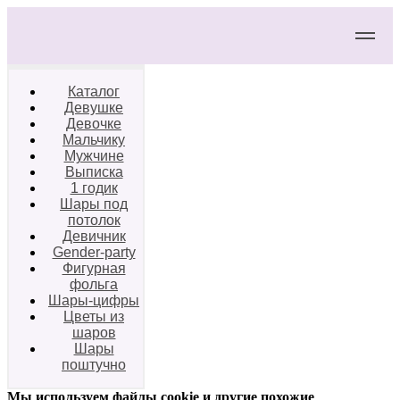
Каталог
Девушке
Девочке
Мальчику
Мужчине
Выписка
1 годик
Шары под
потолок
Девичник
Gender-party
Фигурная
фольга
Шары-цифры
Цветы из
шаров
Шары
поштучно
Мы используем файлы cookie и другие похожие