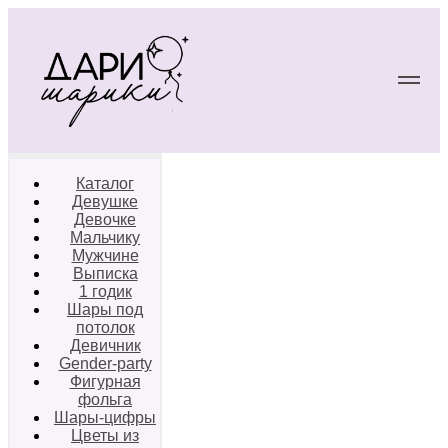
Каталог
Девушке
Девочке
Мальчику
Мужчине
Выписка
1 годик
Шары под
потолок
Девичник
Gender-party
Фигурная
фольга
Шары-цифры
Цветы из