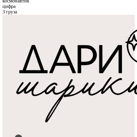
космонавтик
цифра
3 груза