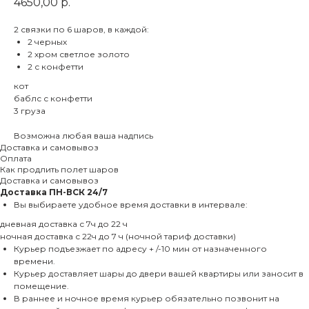
4650,00
р.
2 связки по 6 шаров, в каждой:
2 черных
2 хром светлое золото
2 с конфетти
кот
баблс с конфетти
3 груза
Возможна любая ваша надпись
Доставка и самовывоз
Оплата
Как продлить полет шаров
Доставка и самовывоз
Доставка
ПН-ВСК 24/7
Вы выбираете удобное время доставки в интервале:
дневная доставка с 7ч до 22 ч
ночная доставка с 22ч до 7 ч (ночной тариф доставки)
Курьер подъезжает по адресу + /-10 мин от назначенного
времени.
Курьер доставляет шары до двери вашей квартиры или заносит в
помещение.
В раннее и ночное время курьер обязательно позвонит на