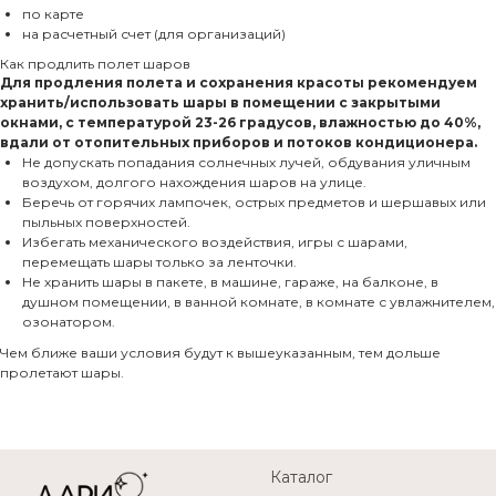
по карте
на расчетный счет (для организаций)
Как продлить полет шаров
Для продления полета и сохранения красоты рекомендуем
хранить/использовать шары в помещении с закрытыми
окнами, с температурой 23-26 градусов, влажностью до 40%,
вдали от отопительных приборов и потоков кондиционера.
Не допускать попадания солнечных лучей, обдувания уличным
воздухом, долгого нахождения шаров на улице.
Беречь от горячих лампочек, острых предметов и шершавых или
пыльных поверхностей.
Избегать механического воздействия, игры с шарами,
перемещать шары только за ленточки.
Не хранить шары в пакете, в машине, гараже, на балконе, в
душном помещении, в ванной комнате, в комнате с увлажнителем,
озонатором.
Чем ближе ваши условия будут к вышеуказанным, тем дольше
пролетают шары.
Каталог