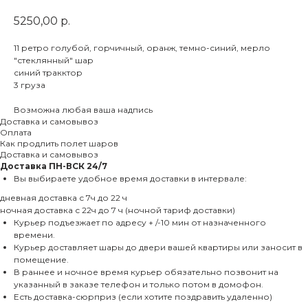
5250,00
р.
11 ретро голубой, горчичный, оранж, темно-синий, мерло
"стеклянный" шар
синий тракктор
3 груза
Возможна любая ваша надпись
Доставка и самовывоз
Оплата
Как продлить полет шаров
Доставка и самовывоз
Доставка
ПН-ВСК 24/7
Вы выбираете удобное время доставки в интервале:
дневная доставка с 7ч до 22 ч
ночная доставка с 22ч до 7 ч (ночной тариф доставки)
Курьер подъезжает по адресу + /-10 мин от назначенного
времени.
Курьер доставляет шары до двери вашей квартиры или заносит в
помещение.
В раннее и ночное время курьер обязательно позвонит на
указанный в заказе телефон и только потом в домофон.
Есть доставка-сюрприз (если хотите поздравить удаленно)