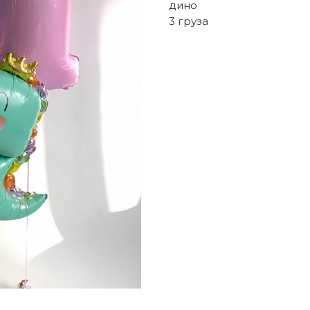
дино
3 груза