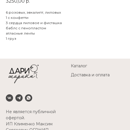
3250,00
р.
6 розовых, эвкалипт, лиловых
1 с конфетти
3 сердца лиловое и фисташка
баблс с пенопластом
атласные ленты
1 груз
Каталог
Доставка и оплата
Не является публичной
офертой.
ИП Клименко Максим
Сергеевич ОГРНИП