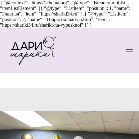
{ "@context": "https://schema.org", "@type": "BreadcrumbList",
"itemListElement": [{ "@type": "ListItem", "position": 1, "name":
"Главная", "item": "https://shariki34.ru" },{ "@type": "ListItem",
"position": 2, "name": "Шары на выпускной", "item":
"https://shariki34.ru/shariki-na-vypusknoi" }] }