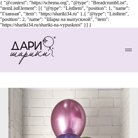
{ "@context": "https://schema.org", "@type": "BreadcrumbList",
"itemListElement": [{ "@type": "ListItem", "position": 1, "name":
"Главная", "item": "https://shariki34.ru" },{ "@type": "ListItem",
"position": 2, "name": "Шары на выпускной", "item":
"https://shariki34.ru/shariki-na-vypusknoi" }] }