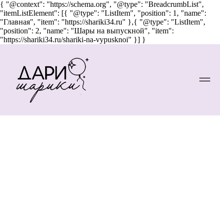
{ "@context": "https://schema.org", "@type": "BreadcrumbList",
"itemListElement": [{ "@type": "ListItem", "position": 1, "name":
"Главная", "item": "https://shariki34.ru" },{ "@type": "ListItem",
"position": 2, "name": "Шары на выпускной", "item":
"https://shariki34.ru/shariki-na-vypusknoi" }] }