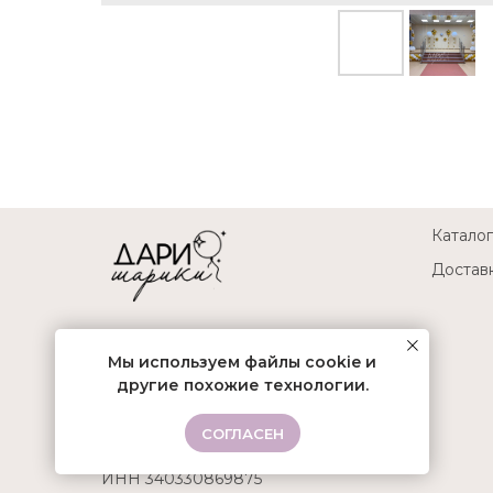
Каталог
Доставк
Мы используем файлы cookie и
другие похожие технологии.
Не является публичной офертой.
ИП Клименко Максим Сергеевич
СОГЛАСЕН
ОГРНИП 314345508700016
ИНН 340330869875