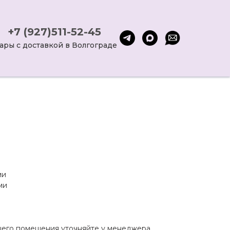
 "item": "https://shariki34.ru" },{ "@type": "ListItem", "position":
+7 (927)511-52-45
ары с доставкой в Волгограде
ми
ми
шего помещения уточняйте у менеджера.