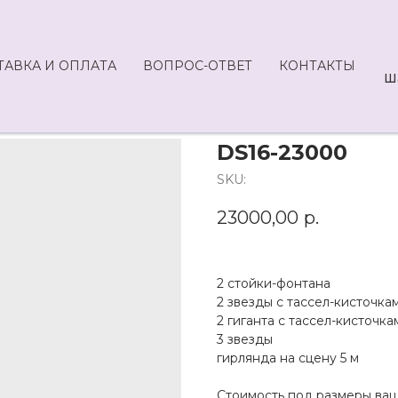
istElement": [{ "@type": "ListItem", "position": 1, "name": "Главная",
ki-na-vypusknoi" }] }
ТАВКА И ОПЛАТА
ВОПРОС-ОТВЕТ
КОНТАКТЫ
Ш
DS16-23000
SKU:
23000,00
р.
2 стойки-фонтана
2 звезды с тассел-кисточка
2 гиганта с тассел-кисточка
3 звезды
гирлянда на сцену 5 м
Стоимость под размеры ва