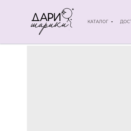
{ "@context": "https://schema.org", "@type": "BreadcrumbList", "itemL
2, "name": "Шары на выпускной", "item": "https://shariki34.ru/shari
КАТАЛОГ
ДОС