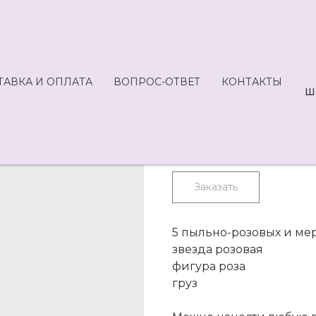
ТАВКА И ОПЛАТА
ВОПРОС-ОТВЕТ
КОНТАКТЫ
Арт MD2-1900
Ш
SKU:
1900,00
р.
Заказать
5 пыльно-розовых и ме
звезда розовая
фигура роза
груз