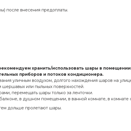
ры) после внесения предоплаты.
рекомендуем хранить/использовать шары в помещении 
ительных приборов и потоков кондиционера.
вания уличным воздухом, долгого нахождения шаров на улиц
 и шершавых или пыльных поверхностей.
рами, перемещать шары только за ленточки.
 балконе, в душном помещении, в ванной комнате, в комнате 
тем дольше пролетают шары.