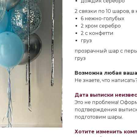
дождик серебро
2 связки по 10 шаров, в
6 нежно-голубых
2 хром серебро
2 с конфетти
груз
прозрачный шар с пе
груз
Возможна любая ваша
Не знаете, что написат
Дата выписки неизве
Это не проблема! Оформ
подтверждения выписк
подготовим шары.
Хотите изменить ком