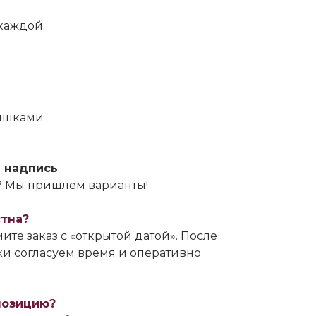
 каждой:
рышками
 надпись
ь? Мы пришлем варианты!
стна?
ите заказ с «открытой датой». После
и согласуем время и оперативно
позицию?