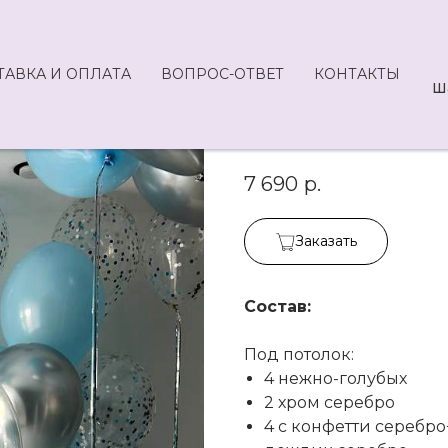
ТАВКА И ОПЛАТА
ВОПРОС-ОТВЕТ
КОНТАКТЫ
Ш
Набор V55-76
7 690
р.
Заказать
Состав:
Под потолок:
4 нежно-голубых
2 хром серебро
4 с конфетти серебр