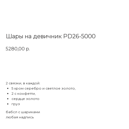
Шары на девичник PD26-5000
5280,00
р.
Заказать
2 связки, в каждой:
5 хром серебро и светлое золото,
2 с конфетти,
сердце золото
груз
бабсл с шариками
любая надпись