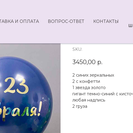
ТАВКА И ОПЛАТА
ВОПРОС-ОТВЕТ
КОНТАКТЫ
Ш
F21-3450
SKU:
3450,00
р.
2 синих зеркальных
2 с конфетти
1 звезда золото
гигант темно-синий с кисто
любая надпись
2 груза