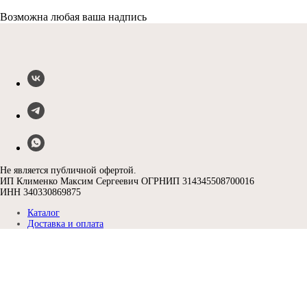
Возможна любая ваша надпись
Не является публичной офертой.
ИП Клименко Максим Сергеевич ОГРНИП 314345508700016
ИНН 340330869875
Каталог
Доставка и оплата
Как хранить шары
Как перевозить шары
Надуть свои шары
Контакты