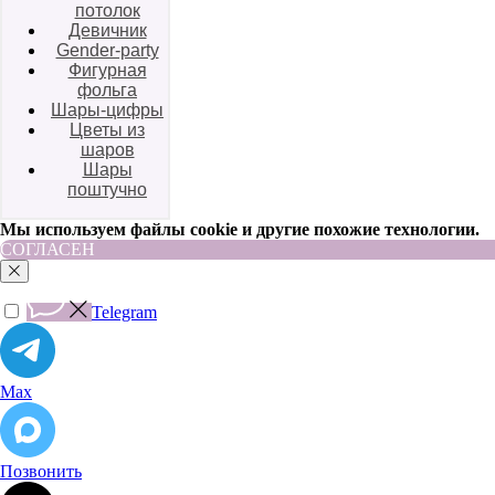
потолок
Девичник
Gender-party
Фигурная
фольга
Шары-цифры
Цветы из
шаров
Шары
поштучно
Мы используем файлы cookie и другие похожие технологии.
СОГЛАСЕН
Telegram
Max
Позвонить