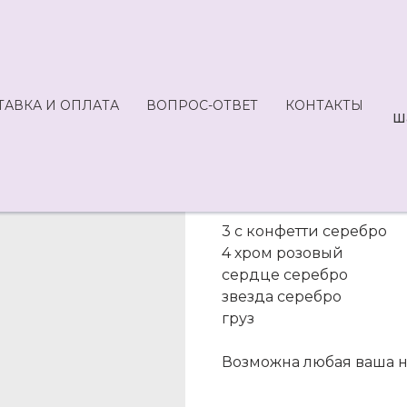
ТАВКА И ОПЛАТА
ВОПРОС-ОТВЕТ
КОНТАКТЫ
Арт 140-2440
Ш
SKU:
2440,00
р.
3 с конфетти серебро
4 хром розовый
сердце серебро
звезда серебро
груз
Возможна любая ваша 