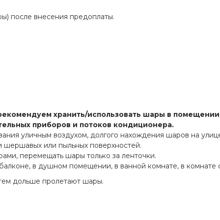
ры) после внесения предоплаты.
рекомендуем хранить/использовать шары в помещении 
ительных приборов и потоков кондиционера.
вания уличным воздухом, долгого нахождения шаров на улиц
 и шершавых или пыльных поверхностей.
рами, перемещать шары только за ленточки.
 балконе, в душном помещении, в ванной комнате, в комнате 
тем дольше пролетают шары.