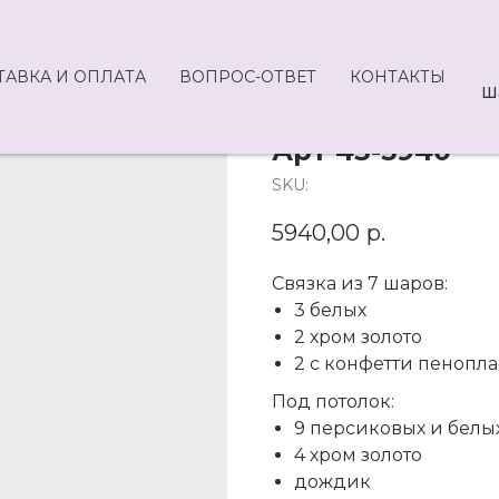
ТАВКА И ОПЛАТА
ВОПРОС-ОТВЕТ
КОНТАКТЫ
Ш
Арт 43-5940
SKU:
5940,00
р.
Связка из 7 шаров:
3 белых
2 хром золото
2 с конфетти пенопла
Под потолок:
9 персиковых и белы
4 хром золото
дождик