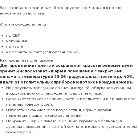
Заказ считается принятым (бронируется время, шары) после
внесения предоплаты.
Оплата осуществляется:
по СБП
наличными
по карте
на расчетный счет (для организаций)
Как продлить полет шаров
Для продления полета и сохранения красоты рекомендуем
хранить/использовать шары в помещении с закрытыми
окнами, с температурой 23-26 градусов, влажностью до 40%,
вдали от отопительных приборов и потоков кондиционера.
Не допускать попадания солнечных лучей, обдувания уличным
воздухом, долгого нахождения шаров на улице.
Беречь от горячих лампочек, острых предметов и шершавых или
пыльных поверхностей.
Избегать механического воздействия, игры с шарами,
перемещать шары только за ленточки.
Не хранить шары в пакете, в машине, гараже, на балконе, в
душном помещении, в ванной комнате, в комнате с увлажнителем,
озонатором.