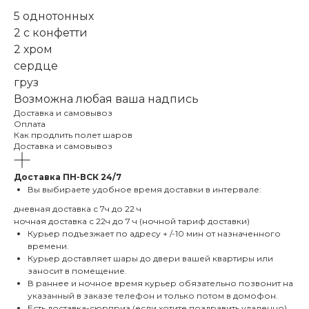
5 однотонных
2 с конфетти
2 хром
сердце
груз
Возможна любая ваша надпись
Доставка и самовывоз
Оплата
Как продлить полет шаров
Доставка и самовывоз
Доставка
ПН-ВСК 24/7
Вы выбираете удобное время доставки в интервале:
дневная доставка с 7ч до 22 ч
ночная доставка с 22ч до 7 ч (ночной тариф доставки)
Курьер подъезжает по адресу + /-10 мин от назначенного
времени.
Курьер доставляет шары до двери вашей квартиры или
заносит в помещение.
В раннее и ночное время курьер обязательно позвонит на
указанный в заказе телефон и только потом в домофон.
Есть доставка-сюрприз (если хотите поздравить удаленно)