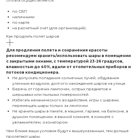
Оплата осуществляется:
по СБП
наличными
по карте
на расчетный счет (для организаций)
Как продлить полет шаров
Для продления полета и сохранения красоты
рекомендуем хранить/использовать шары в помещении
с закрытыми окнами, с температурой 23-26 градусов,
влажностью до 40%, вдали от отопительных приборов и
потоков кондиционера.
Не допускать попадания солнечных лучей, обдувания
уличным воздухом, долгого нахождения шаров на улице.
Беречь от горячих лампочек, острых предметов и
шершавых или пыльных поверхностей.
Избегать механического воздействия, игры с шарами,
перемещать шары только за ленточки.
Не хранить шары в пакете, в машине, гараже, на балконе, в
душном помещении, в ванной комнате, в комнате с
увлажнителем, озонатором.
Чем ближе ваши условия будут к вышеуказанным, тем дольше
пролетают шары.