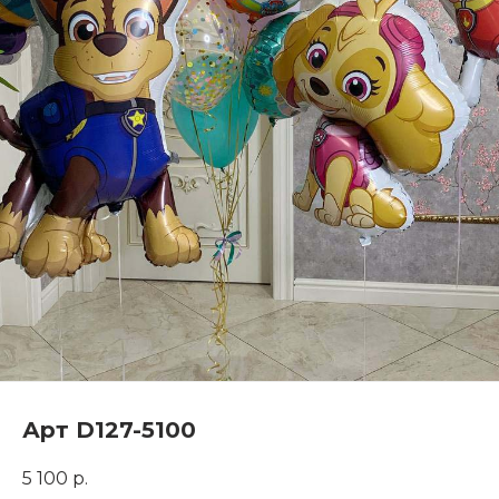
Арт D127-5100
5 100
р.