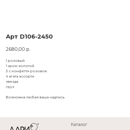
Арт D106-2450
2680,00
р.
1 розовый
1 хром золотой
3 с конфетти розовое
4 агата ассорти
звезда
груз
Возможна любая ваша надпись
Каталог