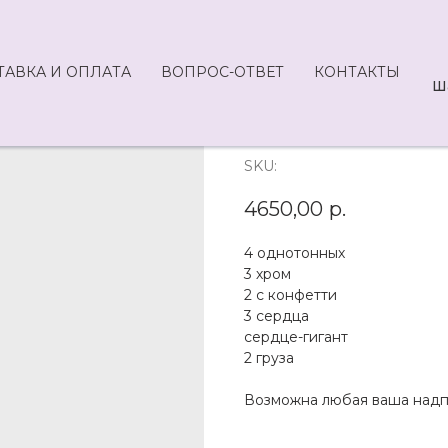
ТАВКА И ОПЛАТА
ВОПРОС-ОТВЕТ
КОНТАКТЫ
Ш
L9-4650
SKU:
4650,00
р.
4 однотонных
3 хром
2 с конфетти
3 сердца
сердце-гигант
2 груза
Возможна любая ваша надп