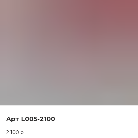
Арт L005-2100
2 100
р.