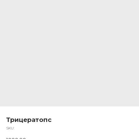
Трицератопс
SKU: